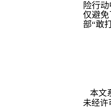
险行动
仅避免
部“敢
本文
未经许