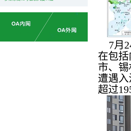
7月
在包括
市、锡
遭遇入
超过1