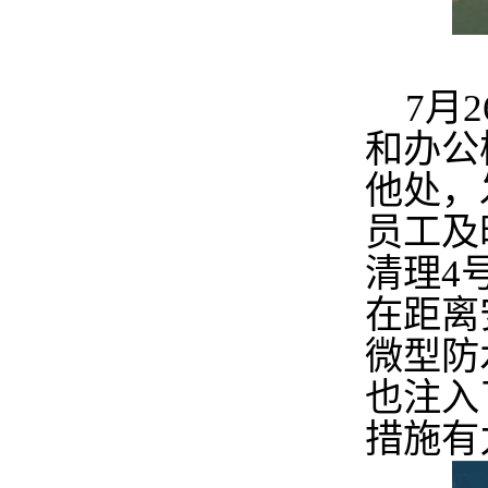
7月
和办公
他处，
员工及
清理4
在距离
微型防
也注入
措施有